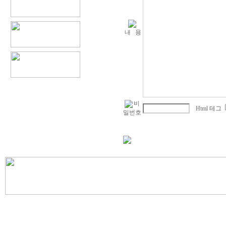
내 용
비
Html 테그
밀번호