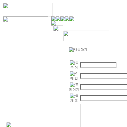
새글쓰기
글
쓴 이
이
메 일
홈
페이지
글
제 목